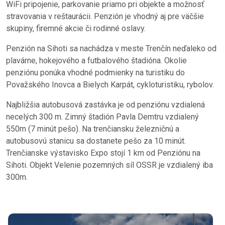
WiFi pripojenie, parkovanie priamo pri objekte a možnosť
stravovania v reštaurácii. Penzión je vhodný aj pre väčšie
skupiny, firemné akcie či rodinné oslavy.
Penzión na Sihoti sa nachádza v meste Trenčín neďaleko od
plavárne, hokejového a futbalového štadióna. Okolie
penziónu ponúka vhodné podmienky na turistiku do
Považského Inovca a Bielych Karpát, cykloturistiku, rybolov.
Najbližšia autobusová zastávka je od penziónu vzdialená
necelých 300 m. Zimný štadión Pavla Demtru vzdialený
550m (7 minút pešo). Na trenčiansku železničnú a
autobusovú stanicu sa dostanete pešo za 10 minút.
Trenčianske výstavisko Expo stojí 1 km od Penziónu na
Sihoti. Objekt Velenie pozemných síl OSSR je vzdialený iba
300m.