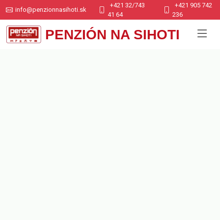
+421 32/743
+421 905 742
info@penzionnasihoti.sk
41 64
236
PENZIÓN NA SIHOTI
Penzión na Sihoti Trenčín –
ubytovanie blízko centra
Penzión na Sihoti v Trenčíne ponúka komfortné a cenovo
dostupné ubytovanie v tichej lokalite neďaleko centra mesta.
Vďaka výbornej polohe je ideálny pre turistov, pracovné cesty aj
dlhodobé pobyty.
Neváhajte a rezervujte si svoj pobyt ešte
dnes!
Rezervujte si ubytovanie - Penzión na Sihoti